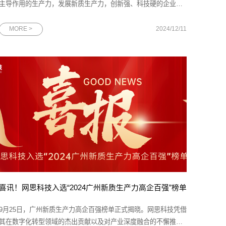
主导作用的生产力，发展新质生产力，创新强、科技硬的企业是
当之无愧的领头羊，同时它们也对金融服务提出了更高的要求。
围绕科技企业普遍存在的“高技术、高研发、轻资产”等特征，邮储
MORE >
2024/12/11
银行广州市分行践行大行担当，探索创新、专业的金融产品和服
务模式。为此，时
喜讯！网思科技入选“2024广州新质生产力高企百强”榜单
9月25日，广州新质生产力高企百强榜单正式揭晓。网思科技凭借
其在数字化转型领域的杰出贡献以及对产业深度融合的不懈推动