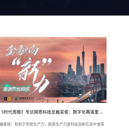
《时代周报》专访网思科技总裁吴俊：数字化赛道里的“小巨人”企业是如何炼成的？
编者按：有别于传统生产力，新质生产力是科技创新在其中发挥