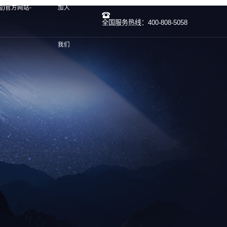
国)官方网站-
加入
全国服务热线：400-808-5058
我们