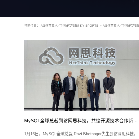
当前位置：
AG体育真人·(中国)官方网站-KY SPORTS
>
AG体育真人·(中国)官方网站
MySQL全球总裁到访网思科技，共绘开源技术合作新蓝图
1月16日，MySQL全球总裁 Ravi Bhatnagar先生到访网思科技，