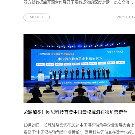
双方就数据库开源合作展开了富有成效的深度对话。此次交流不
仅彰显了网思科技在开源技术与数字化创新领域的坚实步伐，也
预示着中国企业在拥抱开源、利用开源推动数字化转型方面的决
MORE >
2025/01/1
心和行动力。MySQL，作为一款秉承开源理念、功能强大且操作
简便的关系型数据
荣耀加冕！网思科技首登中国最权威潜在独角兽榜单
10月24日，长城战略咨询在2024中国潜在独角兽企业发展大会上
揭晓了“中国潜在独角兽企业榜单”，网思科技凭借其在数字化领