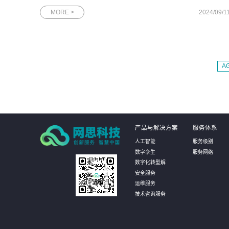
的领先地位与核心竞争力得到了国家层面的高度认可和肯定。图
MORE >
2024/09/1
为广东省工信厅关于广东省第六批专精特新“小巨人”企业公示名
作为“专精
A
产品与解决方案
服务体系
人工智能
服务级别
数字孪生
服务网络
数字化转型解
安全服务
运维服务
技术咨询服务