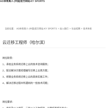
AG体育真人·(中国)官方网站-KY SPORTS
当前位置：
AG体育真人·(中国)官方网站-KY SPORTS
>
加入我们
>
社会招聘
>
技术体系
云迁移工程师（哈尔滨）
岗位职责：
1、承担业务系统迁移上云的技术咨询服务；
2、配合解决方案经理编写迁移上云类方案；
3、统管业务系统迁移上云的具体实施工作；
4、解决迁移过程中所遇到的一些技术问题；
岗位要求：