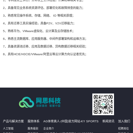
1、专科及以上学历，三年以上工作经验，计算机等相关专业；
2、具备常见业务系统资源评估、部署优化和故障排查的能力；
3、熟悉常见操作系统、存储、网络、 IO 等相关原理；
4、具有迁移工具实操经验，具备P2V、V2V迁移能力；
5、熟练华为、VMware虚拟化、云计算及云存储技术；
6、熟悉主流数据库、应用服务器、中间件部署架构和运维方法；
7、具备资源池迁移、应用及数据迁移、异构数据迁移相关经验；
8、具有HCIE/H3CIE/VMware/阿里云等云计算方向认证者优先；
产品与解决方案
服务体系
AG体育真人·(中国)官方网站-KY SPORTS
新闻资讯
加入我们
人工智能
服务级别
企业简介
招聘岗位