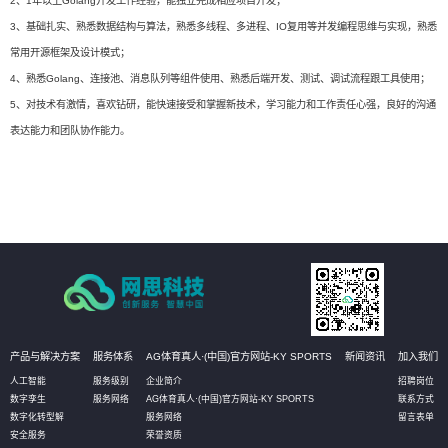
2、1年以上Golang开发工作经验，能独立完成相应项目开发；
3、基础扎实、熟悉数据结构与算法，熟悉多线程、多进程、IO复用等并发编程思维与实现，熟悉
常用开源框架及设计模式；
4、熟悉Golang、连接池、消息队列等组件使用、熟悉后端开发、测试、调试流程跟工具使用；
5、对技术有激情，喜欢钻研，能快速接受和掌握新技术，学习能力和工作责任心强，良好的沟通
表达能力和团队协作能力。
产品与解决方案
服务体系
AG体育真人·(中国)官方网站-KY SPORTS
新闻资讯
加入我们
人工智能
服务级别
企业简介
招聘岗位
数字孪生
服务网络
AG体育真人·(中国)官方网站-KY SPORTS
联系方式
数字化转型解
服务网络
留言表单
安全服务
荣誉资质