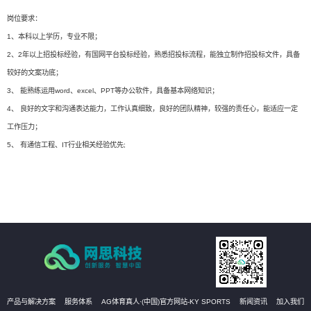
岗位要求：
1、本科以上学历，专业不限；
2、2年以上招投标经验，有国网平台投标经验，熟悉招投标流程，能独立制作招投标文件，具备
较好的文案功底；
3、 能熟练运用word、excel、PPT等办公软件，具备基本网络知识；
4、 良好的文字和沟通表达能力，工作认真细致，良好的团队精神，较强的责任心，能适应一定
工作压力；
5、 有通信工程、IT行业相关经验优先;
产品与解决方案
服务体系
AG体育真人·(中国)官方网站-KY SPORTS
新闻资讯
加入我们